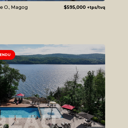
le O., Magog
$595,000
+tps/tvq
ENDU